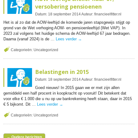
versobering pensioenen
Datum:
18
september
2014
Auteur:
financieelfitter.nl
Het is al zo dat de AOW-leeftijd de komende jaren stapsgewijs stijgt op
grond van de Wet verhoging AOW- en pensioenleeftijd (Wet VAP). In
2023 zal volgens het huidige schema de AOW-leeftijd 67 jaar bedragen.
Daarna (vanaf 2024) is de …
Lees verder
→
Categorieën:
Uncategorized
Belastingen in 2015
Datum:
18
september
2014
Auteur:
financieelfitter.nl
Goed nieuws! In 2015 gaan we er met zijn allen
gemiddeld een half procent in koopkracht op vooruit! Dit betekent dat
voor elke € 1.000 die u nu op uw bankrekening heeft staan, daar in 2015
€ 5 bijkomt. Dit …
Lees verder
→
Categorieën:
Uncategorized
←
Oudere berichten