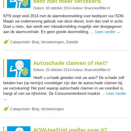
bent niet meer verzekerd.
Datum:
30
oktober
2014
Auteur:
financieelfitter.nl
KPN stopt eind 2014 met de alarmdoormelding voor bedrijven via ISDN.
Maakt uw onderneming gebruik van deze dienst, kom dan snel in actie.
Doet u niets, dan wordt een inbraakmelding mogelijk niet doorgegeven
aan de alarmcentrale. En geen goede doormelding, …
Lees verder
→
Categorieën:
Blog
,
Verzekeringen
,
Zakelijk
Autoschade claimen of niet?
Datum:
20
oktober
2014
Auteur:
financieelfitter.nl
Heeft u schade gereden met uw auto? De schade zelf
betalen kan (op termijn) voordeliger zijn dan de autoschade claimen bij
uw verzekering! Het punt waarop autoschade claimen in uw voordeel is,
hangt af van uw rijhistorie. De Consumentenbond maakte …
Lees verder
→
Categorieën:
Blog
,
Verzekeringen
AOW-leeftijd sneller naar 67,