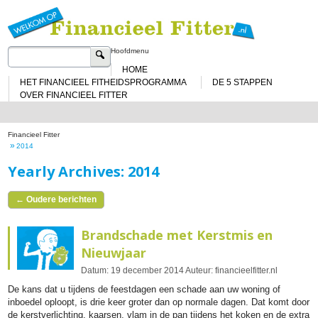
Sp
na
de
in
Zoeken
Hoofdmenu
naar:
HOME
HET FINANCIEEL FITHEIDSPROGRAMMA
DE 5 STAPPEN
OVER FINANCIEEL FITTER
Financieel Fitter
»
2014
Yearly Archives: 2014
←
Oudere berichten
Brandschade met Kerstmis en
Nieuwjaar
Datum:
19
december
2014
Auteur:
financieelfitter.nl
De kans dat u tijdens de feestdagen een schade aan uw woning of
inboedel oploopt, is drie keer groter dan op normale dagen. Dat komt door
de kerstverlichting, kaarsen, vlam in de pan tijdens het koken en de extra