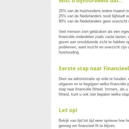
Wist u bijvoorbeeld dat..
25% van de huishoudens iedere maand ro
25% van de Nederlanders nooit bijhoudt waa
80% van de Nederlanders geen overzicht 
Veel mensen zien geldzaken als een inge
financiële onderdelen zoals vaste lasten,
geven aan onvoldoende zicht te hebben op 
problemen, want inzicht en overzicht zijn 
huishouding.
Eerste stap naar Financieel
Door uw administratie op orde te houden, 
uitgaven en te begrijpen welke financiële 
stap naar financiële fitheid. Immers, als u
fitheid, kunt u ook niet bepalen welke sta
Let op!
Bekijk van tijd tot tijd weer opnieuw hoe
genoeg om financieel fit te blijven.