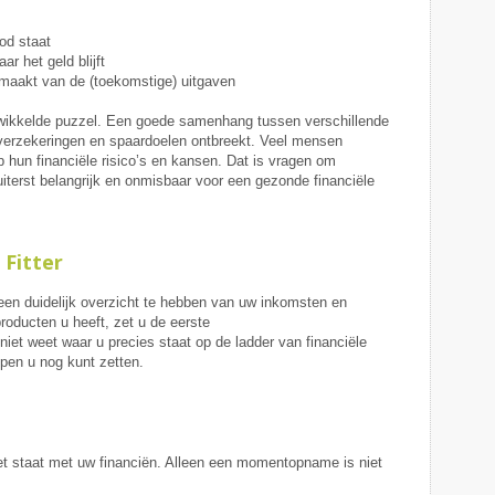
od staat
r het geld blijft
maakt van de (toekomstige) uitgaven
wikkelde puzzel. Een goede samenhang tussen verschillende
 verzekeringen en spaardoelen ontbreekt. Veel mensen
hun financiële risico’s en kansen. Dat is vragen om
uiterst belangrijk en onmisbaar voor een gezonde financiële
 Fitter
een duidelijk overzicht te hebben van uw inkomsten en
producten u heeft, zet u de eerste
 niet weet waar u precies staat op de ladder van financiële
ppen u nog kunt zetten.
 het staat met uw financiën. Alleen een momentopname is niet