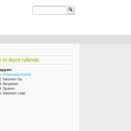
Zoeken
naar:
u
 in deze rubriek
tappen
1: Financieel Inzicht
2: Inkomen Nu
3: Besparen
4: Sparen
5: Inkomen Later