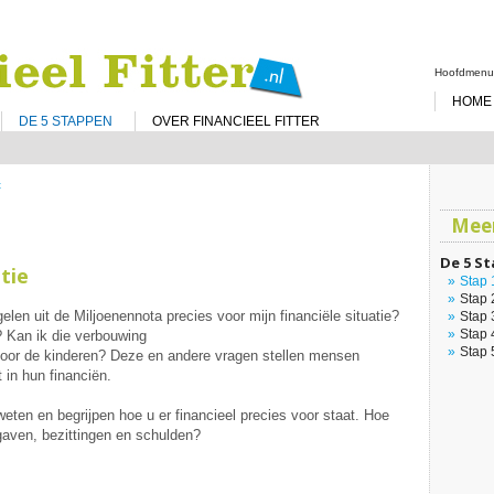
Spring
naar
de
Hoofdmen
inhoud
HOME
DE 5 STAPPEN
OVER FINANCIEEL FITTER
t
Meer
De 5 S
itie
Stap 
Stap 
n uit de Miljoenennota precies voor mijn financiële situatie?
Stap 
Stap 
? Kan ik die verbouwing
Stap 
 voor de kinderen? Deze en andere vragen stellen mensen
 in hun financiën.
weten en begrijpen hoe u er financieel precies voor staat. Hoe
gaven, bezittingen en schulden?