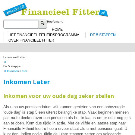
Sp
na
de
in
Zoeken
Hoofdmenu
naar:
HOME
HET FINANCIEEL FITHEIDSPROGRAMMA
DE 5 STAPPEN
OVER FINANCIEEL FITTER
Financieel Fitter
»
De 5 stappen
»
Inkomen Later
Inkomen Later
Inkomen voor uw oude dag zeker stellen
Als u na uw pensioendatum wilt kunnen genieten van een onbezorgde
‘oude dag’ is stap 5 een uiterst belangrijke stap. Vaak beginnen mensen
pas na te denken over hun pensioen als het te laat is om er echt nog iets
aan te doen. Kom dus tijdig in actie. Met de vijfde en laatste stap naar
Financiële Fitheid leert u hoe u ervoor staat als u met pensioen gaat. U
kunt dan, indien nodig, tijdig de juiste stappen zetten om voldoende