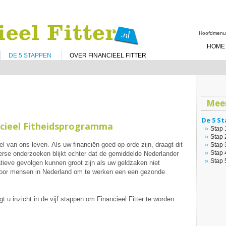
Spring
naar
de
Hoofdmen
inhoud
HOME
DE 5 STAPPEN
OVER FINANCIEEL FITTER
Meer
De 5 S
ncieel Fitheidsprogramma
Stap 
Stap 
 van ons leven. Als uw financiën goed op orde zijn, draagt dit
Stap 
Stap 
verse onderzoeken blijkt echter dat de gemiddelde Nederlander
Stap 
atieve gevolgen kunnen groot zijn als uw geldzaken niet
k voor mensen in Nederland om te werken een een gezonde
t u inzicht in de vijf stappen om Financieel Fitter te worden.