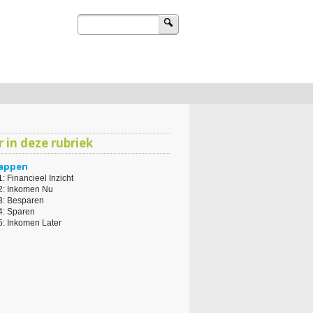
Zoeken
naar:
u
 in deze rubriek
tappen
1: Financieel Inzicht
2: Inkomen Nu
3: Besparen
4: Sparen
5: Inkomen Later