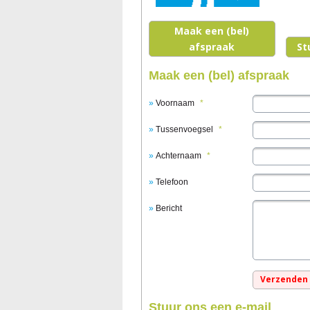
Maak een (bel)
afspraak
St
Maak een (bel) afspraak
Voornaam
*
Tussenvoegsel
*
Achternaam
*
Telefoon
Bericht
Stuur ons een e-mail