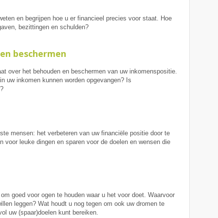
weten en begrijpen hoe u er financieel precies voor staat. Hoe
gaven, bezittingen en schulden?
 en beschermen
gaat over het behouden en beschermen van uw inkomenspositie.
en in uw inkomen kunnen worden opgevangen? Is
d?
ste mensen: het verbeteren van uw financiële positie door te
n voor leuke dingen en sparen voor de doelen en wensen die
te om goed voor ogen te houden waar u het voor doet. Waarvoor
ij willen leggen? Wat houdt u nog tegen om ook uw dromen te
ol uw (spaar)doelen kunt bereiken.