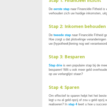
Stap 1: Financieel Inzicht
De
eerste stap
naar Financiële Fitheid is 
verhouden zich uw huidige inkomsten, uit
Stap 2: Inkomen behouden
De
tweede stap
naar Financiële Fitheid 
Hoe zorgt u dat plotselinge verandering
uw (hypotheek)lening nog wel verantwoor
Stap 3: Besparen
Stap drie
is een populaire stap bij de mee
besparen! Wilt u ook meer geld overhoude
op uw verlanglijst staan?
Stap 4: Sparen
Om effectief te sparen helpt het het bes
legt u nu al geld opzij of zou u geld opz
realiseren? In
stap 4
leert u hoe u succesv