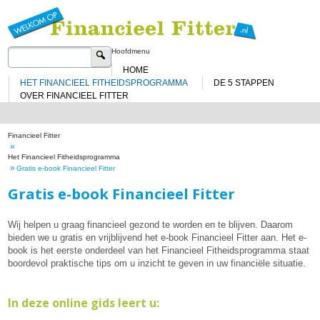
Sp
na
de
in
Zoeken
Hoofdmenu
naar:
HOME
HET FINANCIEEL FITHEIDSPROGRAMMA
DE 5 STAPPEN
OVER FINANCIEEL FITTER
Financieel Fitter
»
Het Financieel Fitheidsprogramma
»
Gratis e-book Financieel Fitter
Gratis e-book Financieel Fitter
Wij helpen u graag financieel gezond te worden en te blijven. Daarom
bieden we u gratis en vrijblijvend het e-book Financieel Fitter aan. Het e-
book is het eerste onderdeel van het Financieel Fitheidsprogramma staat
boordevol praktische tips om u inzicht te geven in uw financiële situatie.
In deze online gids leert u: