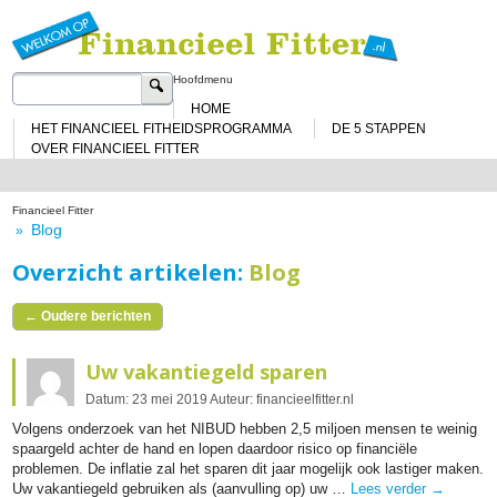
Sp
na
de
in
Zoeken
Hoofdmenu
naar:
HOME
HET FINANCIEEL FITHEIDSPROGRAMMA
DE 5 STAPPEN
OVER FINANCIEEL FITTER
Financieel Fitter
Blog
»
Overzicht artikelen:
Blog
←
Oudere berichten
Uw vakantiegeld sparen
Datum:
23
mei
2019
Auteur:
financieelfitter.nl
Volgens onderzoek van het NIBUD hebben 2,5 miljoen mensen te weinig
spaargeld achter de hand en lopen daardoor risico op financiële
problemen. De inflatie zal het sparen dit jaar mogelijk ook lastiger maken.
Uw vakantiegeld gebruiken als (aanvulling op) uw …
Lees verder
→