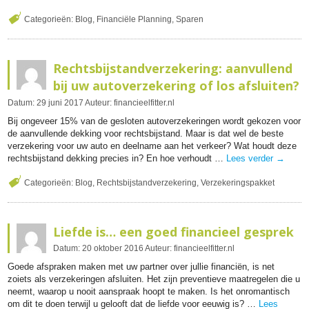
Categorieën:
Blog
,
Financiële Planning
,
Sparen
Rechtsbijstandverzekering: aanvullend
bij uw autoverzekering of los afsluiten?
Datum:
29
juni
2017
Auteur:
financieelfitter.nl
Bij ongeveer 15% van de gesloten autoverzekeringen wordt gekozen voor
de aanvullende dekking voor rechtsbijstand. Maar is dat wel de beste
verzekering voor uw auto en deelname aan het verkeer? Wat houdt deze
rechtsbijstand dekking precies in? En hoe verhoudt …
Lees verder
→
Categorieën:
Blog
,
Rechtsbijstandverzekering
,
Verzekeringspakket
Liefde is… een goed financieel gesprek
Datum:
20
oktober
2016
Auteur:
financieelfitter.nl
Goede afspraken maken met uw partner over jullie financiën, is net
zoiets als verzekeringen afsluiten. Het zijn preventieve maatregelen die u
neemt, waarop u nooit aanspraak hoopt te maken. Is het onromantisch
om dit te doen terwijl u gelooft dat de liefde voor eeuwig is? …
Lees