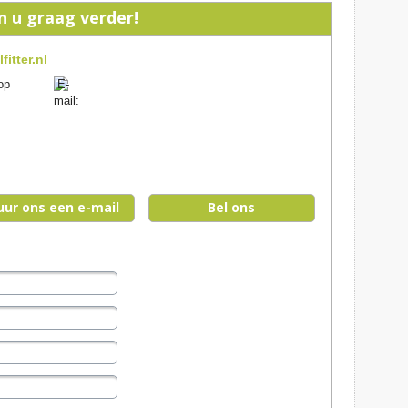
n u graag verder!
fitter.nl
uur ons een e-mail
Bel ons