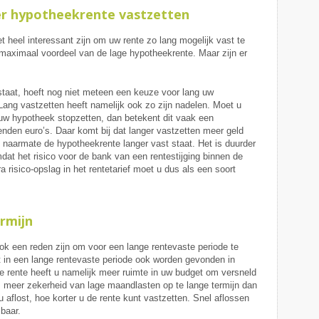
er hypotheekrente vastzetten
t heel interessant zijn om uw rente zo lang mogelijk vast te
 maximaal voordeel van de lage hypotheekrente. Maar zijn er
 staat, hoeft nog niet meteen een keuze voor lang uw
ang vastzetten heeft namelijk ook zo zijn nadelen. Moet u
uw hypotheek stopzetten, dan betekent dit vaak een
zenden euro’s. Daar komt bij dat langer vastzetten meer geld
f naarmate de hypotheekrente langer vast staat. Het is duurder
at het risico voor de bank van een rentestijging binnen de
tra risico-opslag in het rentetarief moet u dus als een soort
rmijn
k een reden zijn om voor een lange rentevaste periode te
t in een lange rentevaste periode ook worden gevonden in
e rente heeft u namelijk meer ruimte in uw budget om versneld
s meer zekerheid van lage maandlasten op te lange termijn dan
u aflost, hoe korter u de rente kunt vastzetten. Snel aflossen
lbaar.