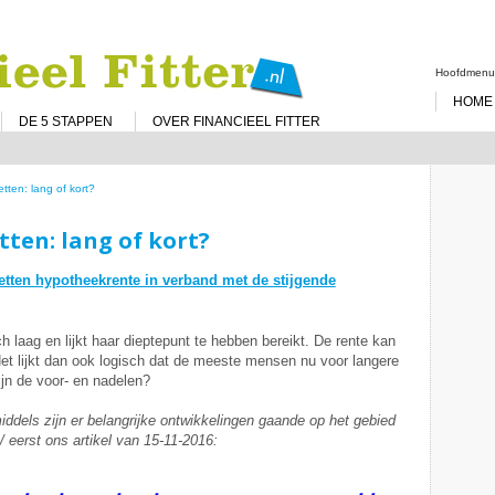
Spring
naar
de
Hoofdmen
inhoud
HOME
DE 5 STAPPEN
OVER FINANCIEEL FITTER
tten: lang of kort?
ten: lang of kort?
etten hypotheekrente in verband met de stijgende
ch laag en lijkt haar dieptepunt te hebben bereikt. De rente kan
t lijkt dan ook logisch dat de meeste mensen nu voor langere
ijn de voor- en nadelen?
nmiddels zijn er belangrijke ontwikkelingen gaande op het gebied
 eerst ons artikel van 15-11-2016: