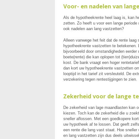
Voor- en nadelen van lang
Als de hypotheekrente heel laag is, kan he
zetten. Zo heeft u voor een lange periode
ook nadelen aan lang vastzetten?
Alleen vanwege het feit dat de rente laag
hypotheekrente vastzetten te betekenen. L
bijvoorbeeld door omstandigheden eerder 
boete(rente) die kan oplopen tot (tien)dui
kost. De bank vraagt een hoger rentetarie
dan kort uw hypotheekrente vastzetten omd
looptijd in het tarief zit versleuteld. De ex
verzekering tegen rentestijgingen te zien.
Zekerheid voor de lange te
De zekerheid van lage maandlasten kan oo
kiezen. Toch kan de zekerheid die u zoek
sneller aflossen. Met een goedkopere kort
uw hypotheek af te lossen. Dat geeft zelf
een rente die lang vast staat. Hoe sneller 
en lang vastzetten zijn dus deels uitwisse