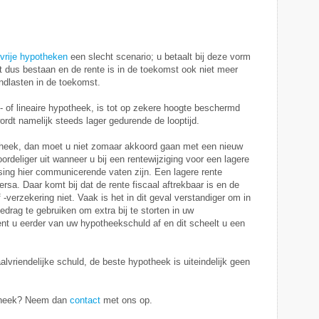
vrije hypotheken
een slecht scenario; u betaalt bij deze vorm
ijft dus bestaan en de rente is in de toekomst ook niet meer
andlasten in de toekomst.
- of lineaire hypotheek, is tot op zekere hoogte beschermd
ordt namelijk steeds lager gedurende de looptijd.
theek, dan moet u niet zomaar akkoord gaan met een nieuw
oordeliger uit wanneer u bij een rentewijziging voor een lagere
ssing hier communicerende vaten zijn. Een lagere rente
sa. Daar komt bij dat de rente fiscaal aftrekbaar is en de
-verzekering niet. Vaak is het in dit geval verstandiger om in
edrag te gebruiken om extra bij te storten in uw
t u eerder van uw hypotheekschuld af en dit scheelt u een
lvriendelijke schuld, de beste hypotheek is uiteindelijk geen
otheek? Neem dan
contact
met ons op.