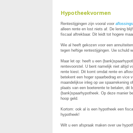
Hypotheekvormen
Rentestijgingen zijn vooral voor
aflossings
alleen rente en lost niets af. De lening bl
fiscaal aftrekbaar. Dit leidt tot hogere ma
Wie al heeft gekozen voor een annuïteiten
tegen heftige rentestijgingen. Uw schuld w
Maar let op: heeft u een (bank)spaarhypo
rentevoorstel. U bent namelijk niet altijd v
rente kiest. Dit komt omdat rente en aflo
betekent een hoger spaarbedrag en vice ver
maandelijkse inleg op uw spaarrekening of 
plaats van een boeterente te betalen, dit b
(bank)spaarhypotheek. Op deze manier ben
hoop geld.
Kortom: ook al is een hypotheek een fiscaa
hypotheek!
Wilt u een afspraak maken over uw hyp